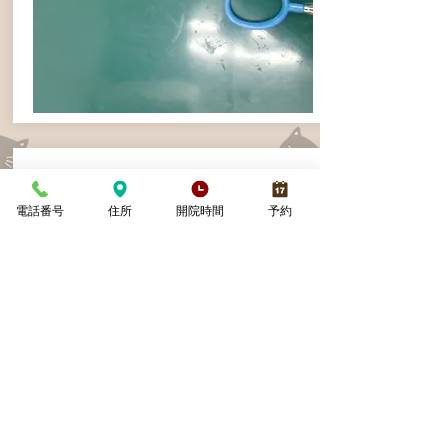
心電モニター
電話番号
住所
開院時間
予約
FUKUDA ME BIO-SCOPE AM100
手術時、心臓の動きをモニターしま
す。心電図と音で、モニターします。