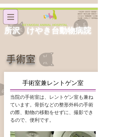
＊埼玉県＊所沢市＊西武線＊
新所沢＊航空公園＊西所沢＊
けやき台＊動物病院＊土日祝
日診療＊20時まで＊駐車場あ
り＊
KEYAKIDAI ANIMAL
HOSPITAL
所沢 けやき台動物病院
手術室
手術室兼レントゲン室
当院の手術室は、レントゲン室も兼ね
ています。骨折などの整形外科の手術
の際、動物の移動をせずに、撮影でき
るので、便利です。